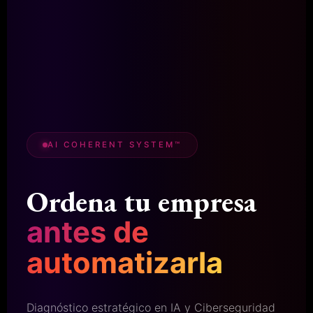
AI COHERENT SYSTEM™
Ordena tu empresa
antes de
automatizarla
Diagnóstico estratégico en IA y Ciberseguridad