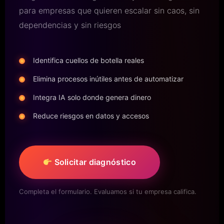
para empresas que quieren escalar sin caos, sin
dependencias y sin riesgos
Identifica cuellos de botella reales
Elimina procesos inútiles antes de automatizar
Integra IA solo donde genera dinero
Reduce riesgos en datos y accesos
Solicitar diagnóstico
Completa el formulario. Evaluamos si tu empresa califica.